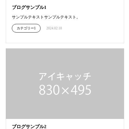
ブログサンプル1
サンプルテキストサンプルテキスト。
カテゴリー1
2024.02.18
ブログサンプル2