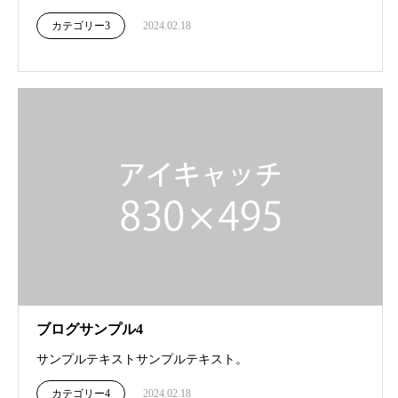
カテゴリー3
2024.02.18
ブログサンプル4
サンプルテキストサンプルテキスト。
カテゴリー4
2024.02.18