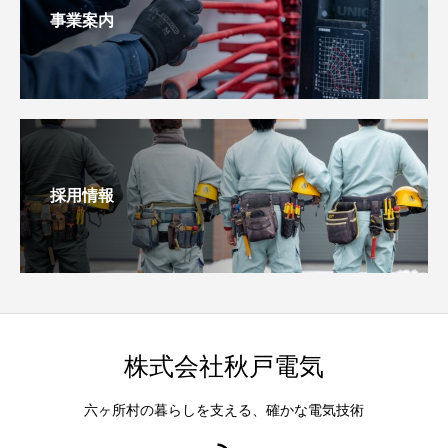
事業案内
採用情報
株式会社秋戸電気
六ヶ所村の暮らしを支える、確かな電気技術